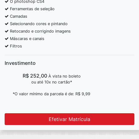
O photoshop CS4
Ferramentas de seleção
Camadas
Selecionando cores e pintando
Retocando e corrigindo imagens
Máscaras e canais
Filtros
Imagens vetoriais
Trabalhando com textos
Investimento
Criando elementos visuais
R$ 252,00
Criando elementos visuais 3D
À vista no boleto
ou até 10x no cartão*
Criando imagens e layouts para a web
Animações e vídeos para a web
*O valor mínimo da parcela é de: R$ 9,99
Efetivar Matrícula